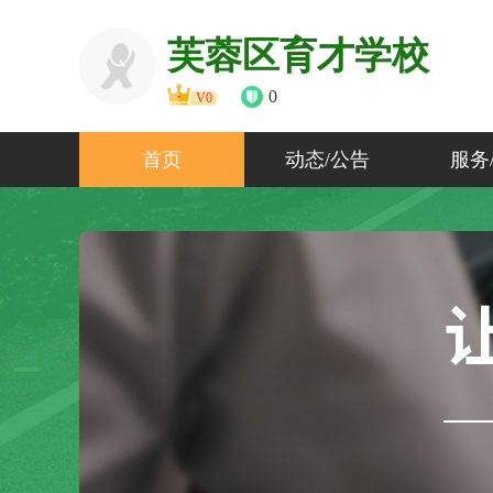
芙蓉区育才学校
0
V0
首页
动态/公告
服务