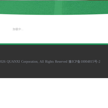
加载中...
-2026 QUANXI Corporation, All Rights Reserved 豫ICP备10004815号-2